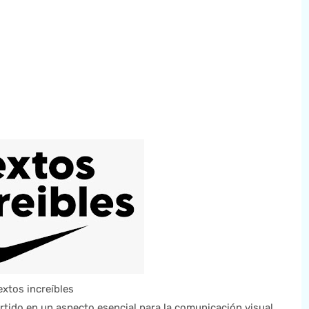
extos increíbles
vertido en un aspecto esencial para la comunicación visual.