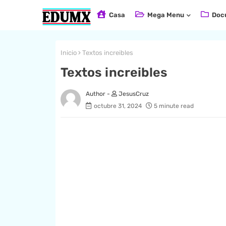
Casa
Mega Menu
Doc
Inicio
Textos increibles
Textos increibles
JesusCruz
octubre 31, 2024
5 minute read