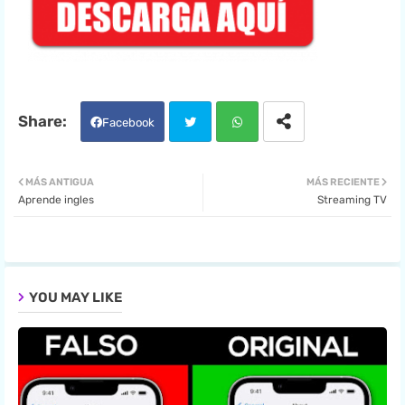
Facebook
Twit
Wha
MÁS ANTIGUA
MÁS RECIENTE
Aprende ingles
Streaming TV
ter
tsa
pp
YOU MAY LIKE