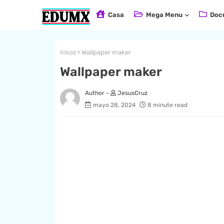
Casa
Mega Menu
Doc
Inicio
Wallpaper maker
Wallpaper maker
JesusCruz
mayo 28, 2024
8 minute read