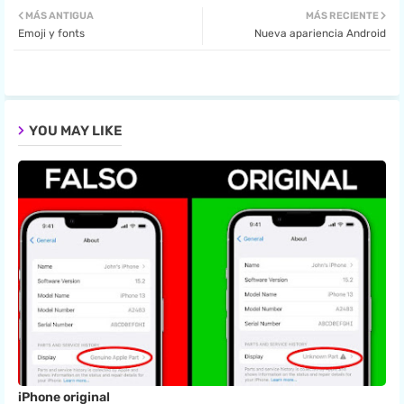
MÁS ANTIGUA
MÁS RECIENTE
Emoji y fonts
Nueva apariencia Android
ter
tsa
pp
YOU MAY LIKE
iPhone original