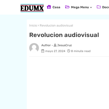
Casa
Mega Menu
Doc
Inicio
Revolucion audiovisual
Revolucion audiovisual
JesusCruz
mayo 27, 2024
8 minute read